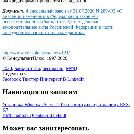
им кредиторами признается безнадежной.
Документ:
Федеральный закон от 31.07.2020 N 289-ФЗ «О
внесении изменений в Федеральный закон «О
несостоятельности (банкротстве)» и отдельные
законодательные акты Российской Федерации в части
внесудебного банкротства гражданина»
http://www.consultant.ru/news/121/
© КонсультантПлюс, 1997-2020
2020
,
Банкротство
,
бесплатно
,
МФЦ
Поделиться
Facebook
Твиттер
Пинтерест
В LinkedIn
Навигация по записям
Установка Windows Server 2016 на виртуальную машину ESXi
6.7
BMC пароль QuantaGrid default
Может вас заинтересовать