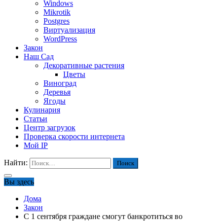
Windows
Mikrotik
Postgres
Виртуализация
WordPress
Закон
Наш Сад
Декоративные растения
Цветы
Виноград
Деревья
Ягоды
Кулинария
Статьи
Центр загрузок
Проверка скорости интернета
Мой IP
Найти:
Вы здесь
Дома
Закон
С 1 сентября граждане смогут банкротиться во