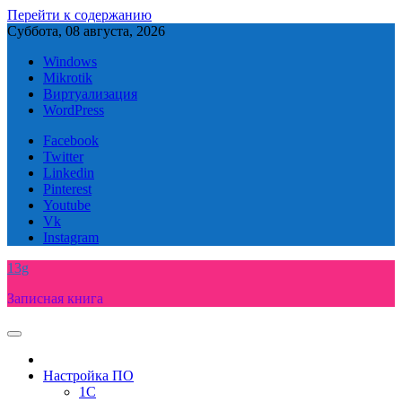
Перейти к содержанию
Суббота, 08 августа, 2026
Windows
Mikrotik
Виртуализация
WordPress
Facebook
Twitter
Linkedin
Pinterest
Youtube
Vk
Instagram
13g
Записная книга
Настройка ПО
1C