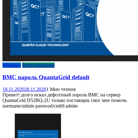
Windows
Виртуализация
BMC пароль QuantaGrid default
18.11.2020
28.11.2020
1 Мин чтения
Привет! долго искал дефолтный пароль BMC на сервер
QuantaGrid D52BQ-2U только поставщик смог мне помочь
username/admin passwod/cmb9.admin