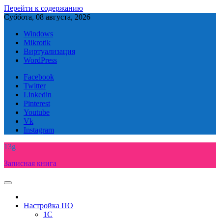
Перейти к содержанию
Суббота, 08 августа, 2026
Windows
Mikrotik
Виртуализация
WordPress
Facebook
Twitter
Linkedin
Pinterest
Youtube
Vk
Instagram
13g
Записная книга
Настройка ПО
1C