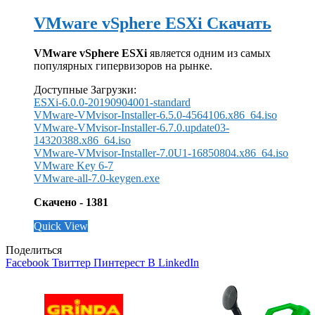
VMware vSphere ESXi Скачать
VMware vSphere ESXi
является одним из самых
популярных гипервизоров на рынке.
Доступные Загрузки:
ESXi-6.0.0-20190904001-standard
VMware-VMvisor-Installer-6.5.0-4564106.x86_64.iso
VMware-VMvisor-Installer-6.7.0.update03-
14320388.x86_64.iso
VMware-VMvisor-Installer-7.0U1-16850804.x86_64.iso
VMware Key 6-7
VMware-all-7.0-keygen.exe
Скачено - 1381
Quick View
Поделиться
Facebook
Твиттер
Пинтерест
В LinkedIn