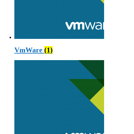
VmWare
(1)