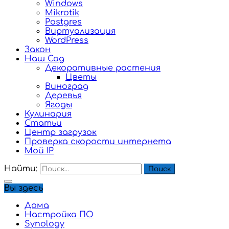
Windows
Mikrotik
Postgres
Виртуализация
WordPress
Закон
Наш Сад
Декоративные растения
Цветы
Виноград
Деревья
Ягоды
Кулинария
Статьи
Центр загрузок
Проверка скорости интернета
Мой IP
Найти:
Вы здесь
Дома
Настройка ПО
Synology