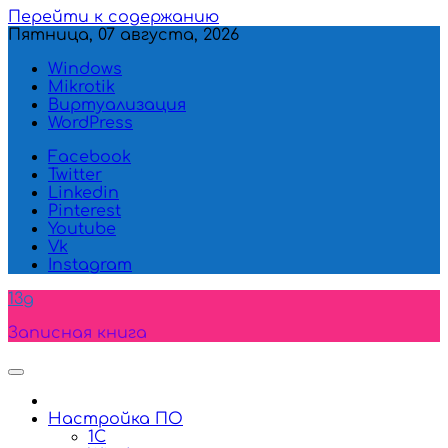
Перейти к содержанию
Пятница, 07 августа, 2026
Windows
Mikrotik
Виртуализация
WordPress
Facebook
Twitter
Linkedin
Pinterest
Youtube
Vk
Instagram
13g
Записная книга
Настройка ПО
1C