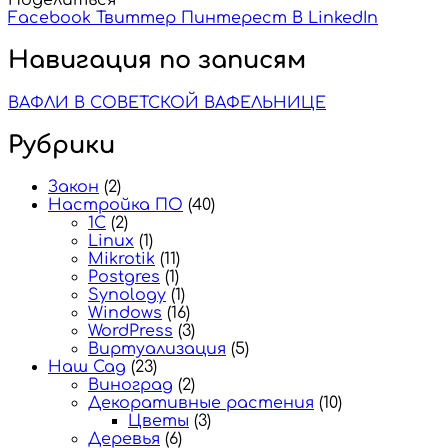
Facebook
Твиттер
Пинтерест
В LinkedIn
Навигация по записям
ВАФЛИ В СОВЕТСКОЙ ВАФЕЛЬНИЦЕ
Рубрики
Закон
(2)
Настройка ПО
(40)
1C
(2)
Linux
(1)
Mikrotik
(11)
Postgres
(1)
Synology
(1)
Windows
(16)
WordPress
(3)
Виртуализация
(5)
Наш Сад
(23)
Виноград
(2)
Декоративные растения
(10)
Цветы
(3)
Деревья
(6)