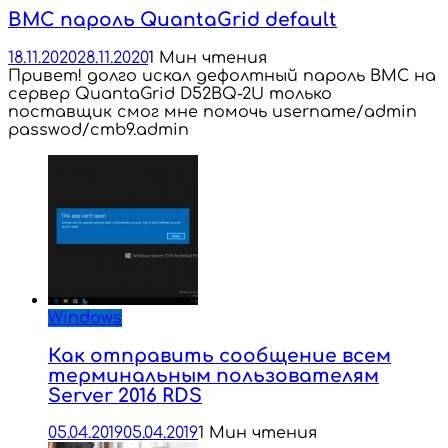
BMC пароль QuantaGrid default
18.11.2020
28.11.2020
1 Мин чтения
Привет! долго искал дефолтный пароль BMC на
сервер QuantaGrid D52BQ-2U только
поставщик смог мне помочь username/admin
passwod/cmb9.admin
Windows
Как отправить сообщение всем
терминальным пользователям
Server 2016 RDS
05.04.2019
05.04.2019
1 Мин чтения