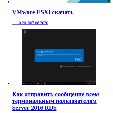
VMware ESXI скачать
11.10.2019
07.06.2020
Как отправить сообщение всем
терминальным пользователям
Server 2016 RDS