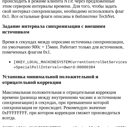
происходить в режиме клиента NTP, через предложенные
этим сервером интервалы времени. Для того, чтобы задать
свой интервал синхронизации, необходимо использовать флаг
0x1. Все остальные флаги описаны в библиотеке TechNet.
Задание интервала синхронизации с внешним
источником
Время в секундах между опросами источника синхронизации,
по умолчанию 900с = 15мин. Работает только для источников,
помеченных флагом 0x1.
[HKEY_LOCAL_MACHINESYSTEMCurrentControlSetServices
«SpecialPollInterval»=dword:00000384
Установка минимальной положительной и
отрицательной коррекции
Максимальная положительная и отрицательная коррекция
времени (разница между внутренними часами и источником
синхронизации) в секундах, при превышении которой
синхронизация не происходит. Рекомендую значение
0xFFFFFFFF, при котором коррекция сможет производиться
всегда.