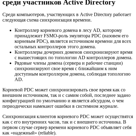
среди участников Active Directory
Среди компьютеров, участвующих в Active Directory работает
следующая схема синхронизация времени.
Контроллер корневого домена в лесу AD, которому
принадлежит FSMО-роль эмулятора PDC (назовем его
корневым PDC), является источником времени для всех
остальных контроллеров этого домена.
Контроллеры дочерних доменов синхронизируют время
с вышестоящих по топологии AD контроллеров домена.
Рядовые члены домена (сервера и рабочие станции)
синхронизируют свое время с ближайшим к ним
доступным контроллером домена, соблюдая топологию
AD.
Корневой PDC может синхронизировать свое время как со
внешним источником, так и с самим собой, последнее задано
конфигурацией по умолчанию и является абсурдом, о чем
периодически намекают ошибки в системном журнале.
Синхронизация клиентов корневого PDC может осуществятся
как с его внутренних часов, так и с внешнего источника. В
первом случае сервер времени корневого PDC объявляет себя
как «надежный» (reliable).