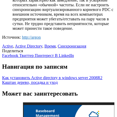
которых характерно как замедление, так и ускорение
относительно «обычной» частоты. Если не настроить
синхронизацию виртуализированного корневого PDC с
внешним источником, время на всех компьютерах
предприятия может убегать/отставать на пару часов в
сутки. Не трудно представить неприятности, которые
может принести такое поведение.
Источник:
http://argon
Active
,
Active Directory
,
Время
,
Синхронизация
Поделиться
Facebook
Твиттер
Пинтерест
В LinkedIn
Навигация по записям
Как установить Active directory в windows server 2008R2
Каштан дерево, посадка и уход
Может вас заинтересовать