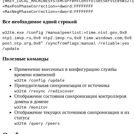
[HKEY_LOCAL_MACHINESYSTEMCurrentControlSetServicesW32Ti
«MaxPosPhaseCorrection»=dword:FFFFFFFF
«MaxNegPhaseCorrection»=dword:FFFFFFFF
Все необходимое одной строкой
w32tm.exe /config /manualpeerlist:»time.nist.gov,0x8
ntp1.imvp.ru,0x8 ntp2.imvp.ru,0x8 time.windows.com,0x8
pool.ntp.org,0x8″ /syncfromflags:manual /reliable:yes
/update
Полезные команды
Применение внесенных в конфигурацию службы
времени изменений
w32tm /config /update
Принудительная синхронизация от источника
w32tm /resync /rediscover
Отображение состояния синхронизации контроллеров
домена в домене
w32tm /monitor
Отображение текущих источников синхронизации и их
статуса
w32tm /query /peers