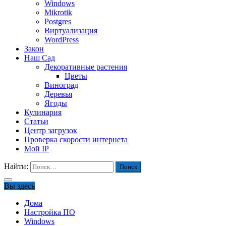
Windows
Mikrotik
Postgres
Виртуализация
WordPress
Закон
Наш Сад
Декоративные растения
Цветы
Виноград
Деревья
Ягоды
Кулинария
Статьи
Центр загрузок
Проверка скорости интернета
Мой IP
Найти:
Вы здесь
Дома
Настройка ПО
Windows