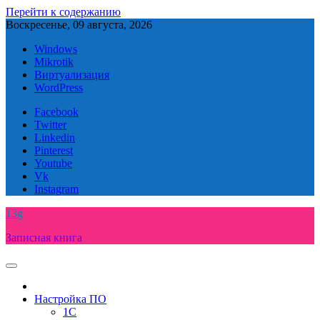
Перейти к содержанию
Воскресенье, 09 августа, 2026
Windows
Mikrotik
Виртуализация
WordPress
Facebook
Twitter
Linkedin
Pinterest
Youtube
Vk
Instagram
13g
Записная книга
Настройка ПО
1C