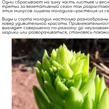
Одни сбрасывают на зиму часть листьев и весной
третьи за вегетативный сезон так разрастаю
этих минусов лишены молодила—растения из се
Виды и сорта молодил настолько разнообразны 
ковер удивительной красоты. Привлекательност
выглядят совершенно по-разному: до неузнавае
шарики или разворачиваться, становясь похожи