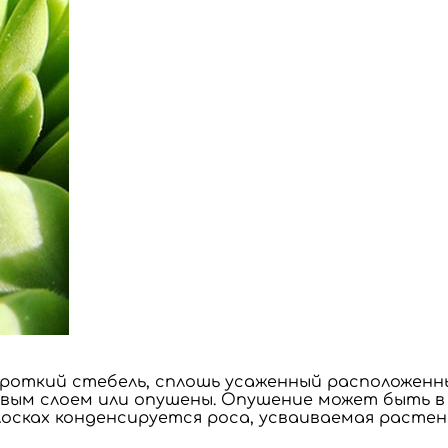
ороткий стебель, сплошь усаженный расположен
овым слоем или опушены. Опушение может быть в 
осках конденсируется роса, усваиваемая растен