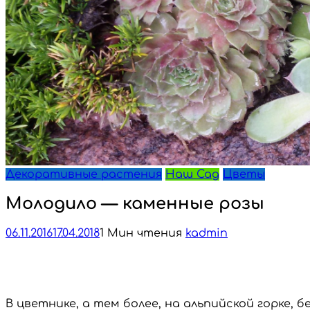
Декоративные растения
Наш Сад
Цветы
Молодило — каменные розы
06.11.2016
17.04.2018
1 Мин чтения
kadmin
В цветнике, а тем более, на альпийской горке,