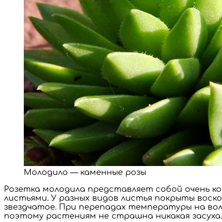
Молодило — каменные розы
Розетка молодила представляет собой очень к
листьями. У разных видов листья покрыты воск
звездчатое. При перепадах температуры на вол
поэтому растениям не страшна никакая засуха.