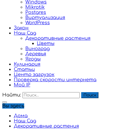
Windows
Mikrotik
Postgres
Виртуализация
WordPress
Закон
Наш Сад
Декоративные растения
Цветы
Виноград
Деревья
Ягоды
Кулинария
Статьи
Центр загрузок
Проверка скорости интернета
Мой IP
Найти:
Вы здесь
Дома
Наш Сад
Декоративные растения