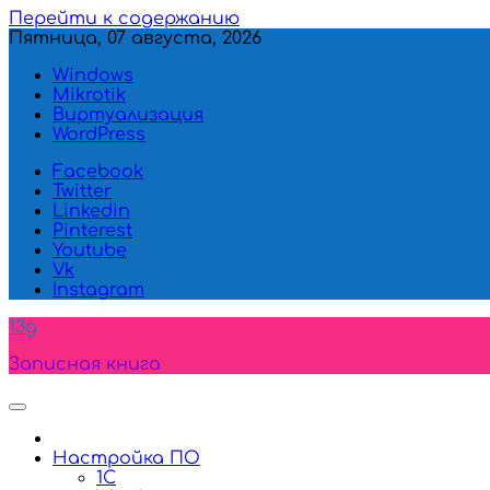
Перейти к содержанию
Пятница, 07 августа, 2026
Windows
Mikrotik
Виртуализация
WordPress
Facebook
Twitter
Linkedin
Pinterest
Youtube
Vk
Instagram
13g
Записная книга
Настройка ПО
1C