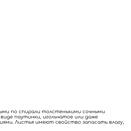
ными по спирали толстенькими сочными
виде паутинки, игольчатое или даже
иями. Листья имеют свойство запасать влагу,