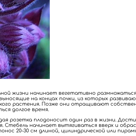
ной жизни начинает вегетативно размножаться: 
 выносящие на концах почки, из которых развива
кого растения. Позже они отращивают собствен
ься долгое время.
ая розетка плодоносит один раз в жизни. Достиг
. Стебель начинает вытягиваться вверх и обрас
онос 20-30 см длиной, цилиндрической или пирам