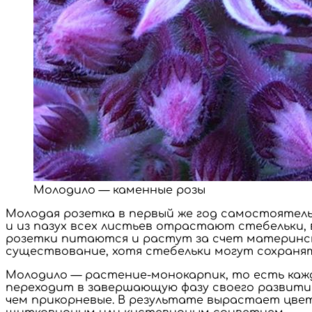
Молодило — каменные розы
Молодая розетка в первый же год самостоятель
и из пазух всех листьев отрастают стебельки,
розетки питаются и растут за счет материнс
существование, хотя стебельки могут сохранят
Молодило — растение-монокарпик, то есть кажд
переходит в завершающую фазу своего развития
чем прикорневые. В результате вырастает цвет