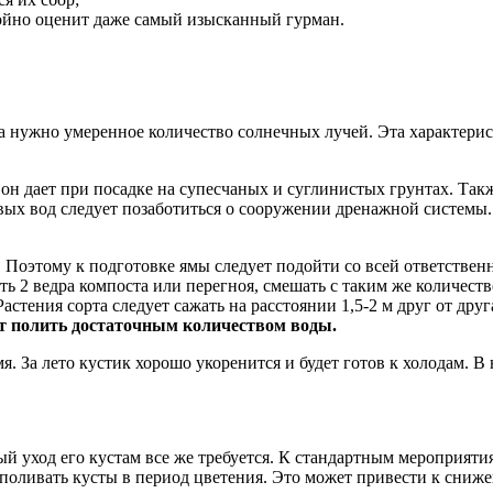
ойно оценит даже самый изысканный гурман.
а нужно умеренное количество солнечных лучей. Эта характерис
он дает при посадке на супесчаных и суглинистых грунтах. Так
х вод следует позаботиться о сооружении дренажной системы. Е
. Поэтому к подготовке ямы следует подойти со всей ответстве
ь 2 ведра компоста или перегноя, смешать с таким же количеств
ения сорта следует сажать на расстоянии 1,5-2 м друг от друга
ет полить достаточным количеством воды.
я. За лето кустик хорошо укоренится и будет готов к холодам. 
ый уход его кустам все же требуется. К стандартным мероприяти
 поливать кусты в период цветения. Это может привести к сни