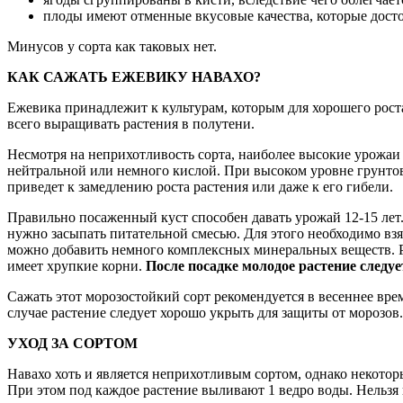
плоды имеют отменные вкусовые качества, которые дост
Минусов у сорта как таковых нет.
КАК САЖАТЬ ЕЖЕВИКУ НАВАХО?
Ежевика принадлежит к культурам, которым для хорошего рост
всего выращивать растения в полутени.
Несмотря на неприхотливость сорта, наиболее высокие урожаи 
нейтральной или немного кислой. При высоком уровне грунтовы
приведет к замедлению роста растения или даже к его гибели.
Правильно посаженный куст способен давать урожай 12-15 лет
нужно засыпать питательной смесью. Для этого необходимо взят
можно добавить немного комплексных минеральных веществ. Раст
имеет хрупкие корни.
После посадке молодое растение следу
Сажать этот морозостойкий сорт рекомендуется в весеннее врем
случае растение следует хорошо укрыть для защиты от морозов.
УХОД ЗА СОРТОМ
Навахо хоть и является неприхотливым сортом, однако некотор
При этом под каждое растение выливают 1 ведро воды. Нельзя