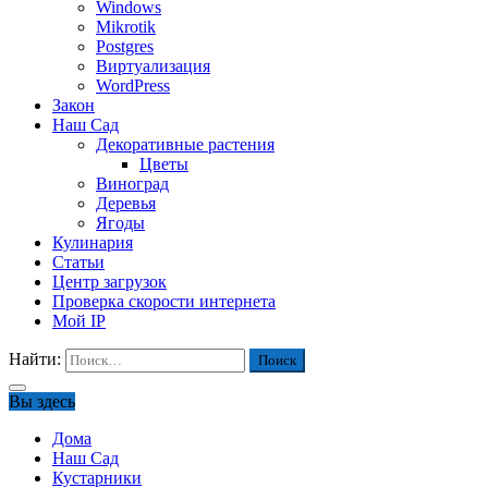
Windows
Mikrotik
Postgres
Виртуализация
WordPress
Закон
Наш Сад
Декоративные растения
Цветы
Виноград
Деревья
Ягоды
Кулинария
Статьи
Центр загрузок
Проверка скорости интернета
Мой IP
Найти:
Вы здесь
Дома
Наш Сад
Кустарники