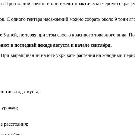
7 г. При полной зрелости они имеют практически черную окраску
ов. С одного гектара насаждений можно собрать около 9 тонн яг
 5 дней, не теряя при этом своего красивого товарного вида. П
ают в последней декаде августа и начале сентября.
. При выращивании на юге укрывать растения на холодный перио
нятие ягод с куста;
е урожаи;
е расстояния;
я их сбор;