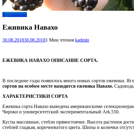
Кустарники
Еживика Навахо
30.08.2018
30.08.2018
1 Мин чтения
kadmin
ЕЖЕВИКА НАВАХО ОПИСАНИЕ СОРТА.
В последние годы появилось много новых сортов ежевики. Яг
сортов на особом месте находится ежевика Навахо.
Садоводы 
ХАРАКТЕРИСТИКИ СОРТА
Ежевика сорта Навахо выведена американскими селекционерами 
Чироки и университетский экспериментальный Ark.550.
Кусты массивные, стебли прямостоячие. Высота растения достиг
стеблей гладкая, коричневатого цвета. Шипы и колючки отсутс