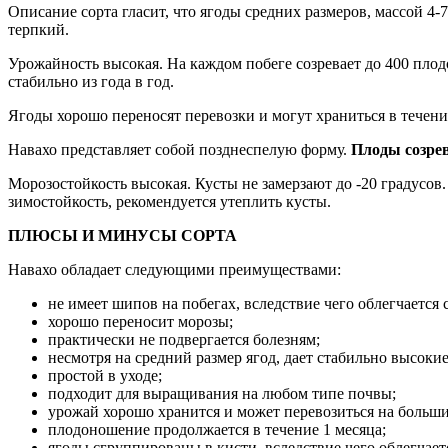
Описание сорта гласит, что ягоды средних размеров, массой 4-
терпкий.
Урожайность высокая. На каждом побеге созревает до 400 плод
стабильно из года в год.
Ягоды хорошо переносят перевозки и могут храниться в течение
Навахо представляет собой позднеспелую форму.
Плоды созрев
Морозостойкость высокая. Кусты не замерзают до -20 градусов
зимостойкость, рекомендуется утеплить кусты.
ПЛЮСЫ И МИНУСЫ СОРТА
Навахо обладает следующими преимуществами:
не имеет шипов на побегах, вследствие чего облегчается с
хорошо переносит морозы;
практически не подвергается болезням;
несмотря на средний размер ягод, дает стабильно высоки
простой в уходе;
подходит для выращивания на любом типе почвы;
урожай хорошо хранится и может перевозиться на больши
плодоношение продолжается в течение 1 месяца;
ягоды сгруппированы в кисти, вследствие чего облегчаетс