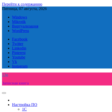
Перейти к содержанию
Пятница, 07 августа, 2026
Windows
Mikrotik
Виртуализация
WordPress
Facebook
Twitter
Linkedin
Pinterest
Youtube
Vk
Instagram
13g
Записная книга
Настройка ПО
1C