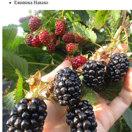
Еживика Навахо